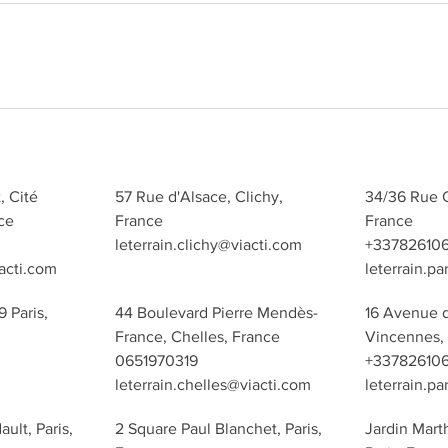
, Cité
57 Rue d'Alsace, Clichy,
34/36 Rue C
ce
France
France
leterrain.clichy@viacti.com
+33782610
iacti.com
leterrain.p
9 Paris,
44 Boulevard Pierre Mendès-
16 Avenue d
France, Chelles, France
Vincennes,
0651970319
+33782610
m
leterrain.chelles@viacti.com
leterrain.p
ult, Paris,
2 Square Paul Blanchet, Paris,
Jardin Mar