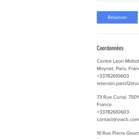
Réserver
Coordonnées
Centre Leon Mottot
Moynet, Paris, Fran
+33782610603
leterrain.paris12@v
73 Rue Curial, 7501
France
+33782610603
contact@viacti.co
19 Rue Pierre Gourda