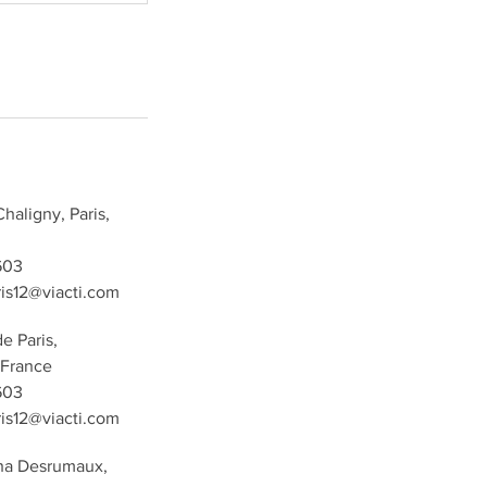
haligny, Paris,
603
aris12@viacti.com
e Paris,
 France
603
aris12@viacti.com
tha Desrumaux,