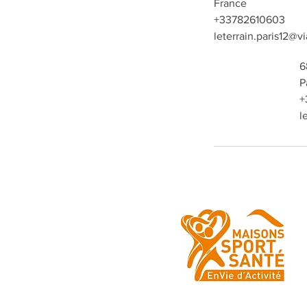
France
+33782610603
leterrain.paris12@v
6
P
+
l