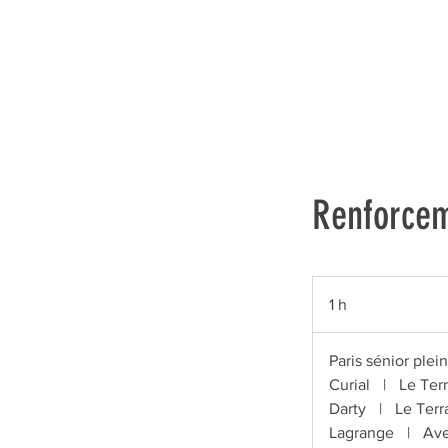
Renforcem
1 h
1
Paris sénior plein
Curial
|
Le Ter
Darty
|
Le Terr
Lagrange
|
Ave