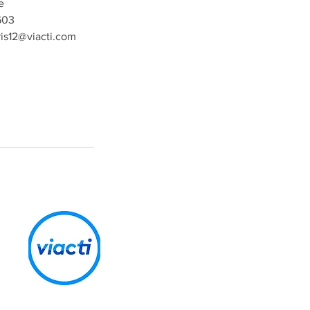
e
603
aris12@viacti.com