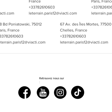
France
Paris, Franc
+33782610603
+33782610
iacti.com
leterrain.paris12@viacti.com
leterrain.p
8 Bd Poniatowski, 75012
67 Av. des Îles Mortes, 77500
aris, France
Chelles, France
33782610603
+33782610603
eterrain.paris12@viacti.com
leterrain.paris12@viacti.com
Retrouvez nous sur
: