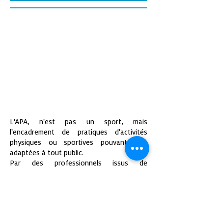
POUR
QUOI ?
COMMEN
T ?
L'APA, n'est pas un sport, mais
l'encadrement de pratiques d'activités
physiques ou sportives pouvant être
adaptées à tout public.
Par des professionnels issus de
formations STAPS (en Licence minimum).
Les problématiques de chacun nécessitent
d'adapter l'accompagnement ou la prise en
charge :
rééducation, réadaptation, réinsertion et