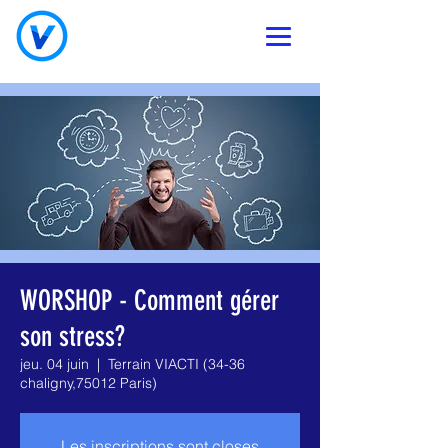
WORSHOP - Comment gérer
son stress?
jeu. 04 juin
  |  
Terrain VIACTI (34-36
chaligny,75012 Paris)
Les inscriptions sont closes