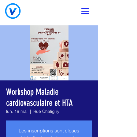
Workshop Maladie
cardiovasculaire et HTA
lun. 19 mai
  |  
Rue Chaligny
Les inscriptions sont closes