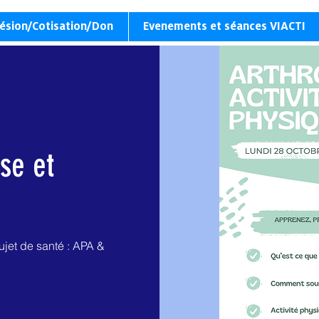
ésion/Cotisation/Don
Evenements et séances VIACTI
se et
ujet de santé : APA &