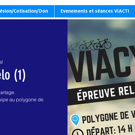
ésion/Cotisation/Don
Evenements et séances VIACTI
al
élo (1)
partage.
uipe au polygone de