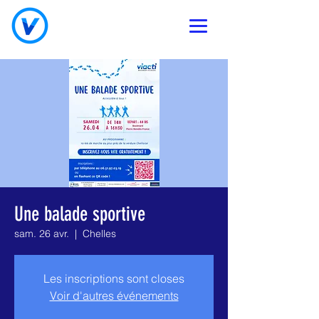
Une balade sportive
sam. 26 avr.
  |  
Chelles
Les inscriptions sont closes
Voir d'autres événements