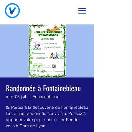
Randonnée à Fontainebleau
mer. 08 juil.
  |  
Fontainebleau
🥾 Partez à la découverte de Fontainebleau
lors d'une randonnée conviviale. Pensez à
apporter votre pique-nique ! ☀️ Rendez-
vous à Gare de Lyon.