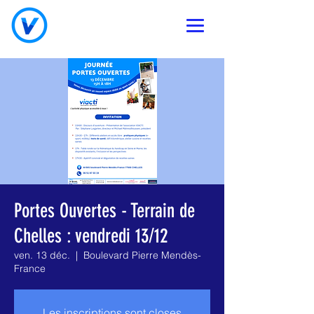
Portes Ouvertes - Terrain de
Chelles : vendredi 13/12
ven. 13 déc.
  |  
Boulevard Pierre Mendès-
France
Les inscriptions sont closes