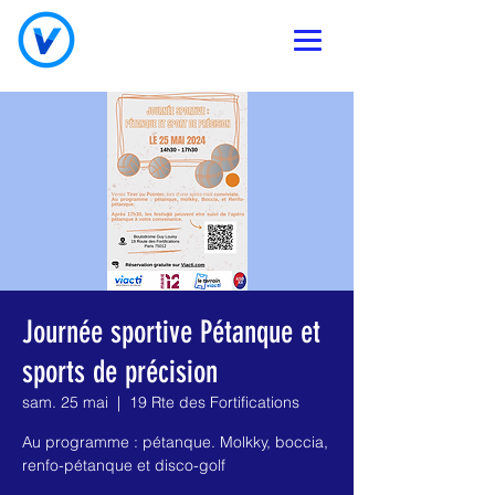
Journée sportive Pétanque et
sports de précision
sam. 25 mai
  |  
19 Rte des Fortifications
Au programme : pétanque. Molkky, boccia,
renfo-pétanque et disco-golf