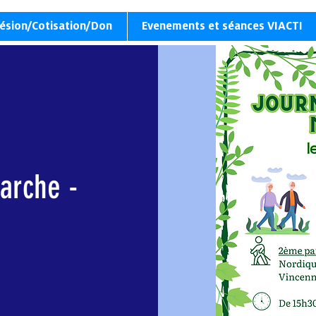
ésion/Cotisation/Don
Evenements et séances VIACTI
arche -