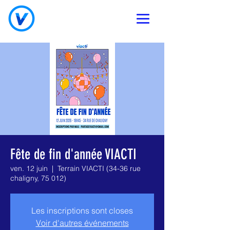
Fête de fin d'année VIACTI
ven. 12 juin
  |  
Terrain VIACTI (34-36 rue
chaligny, 75 012)
Les inscriptions sont closes
Voir d'autres événements