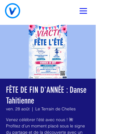
FÊTE DE FIN D'ANNÉE : Danse
Tahitienne
ven. 28 août
  |  
Le Terrain de Chelles
Venez célébrer l'été avec nous ! 🌺
Profitez d’un moment placé sous le signe
du partage et de la découverte avec un