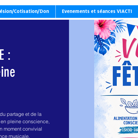
ésion/Cotisation/Don
Evenements et séances VIACTI
E :
eine
du partage et de la
 en pleine conscience,
 un moment convivial
ance musicale.