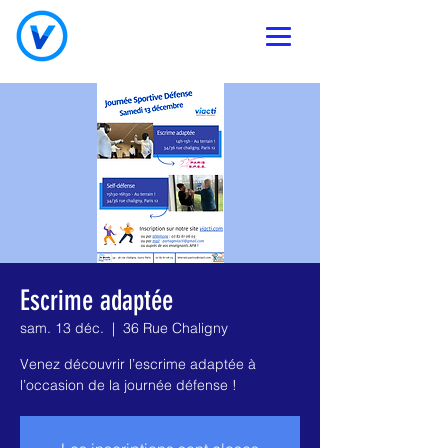
Escrime adaptée
sam. 13 déc.
  |  
36 Rue Chaligny
Venez découvrir l’escrime adaptée à
l’occasion de la journée défense !