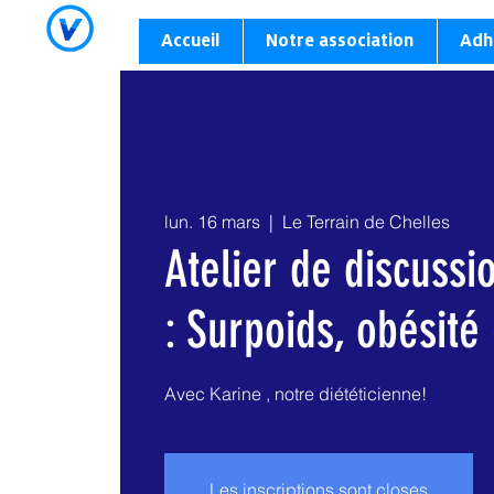
Accueil
Notre association
Adh
lun. 16 mars
  |  
Le Terrain de Chelles
Atelier de discussio
: Surpoids, obésité
Avec Karine , notre diététicienne!
Les inscriptions sont closes