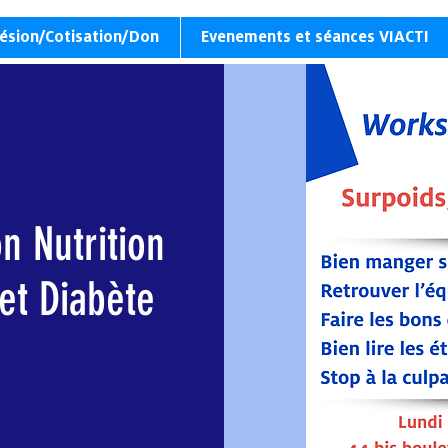
ésion/Cotisation/Don
Evenements et séances VIACTI
n Nutrition
 et Diabète