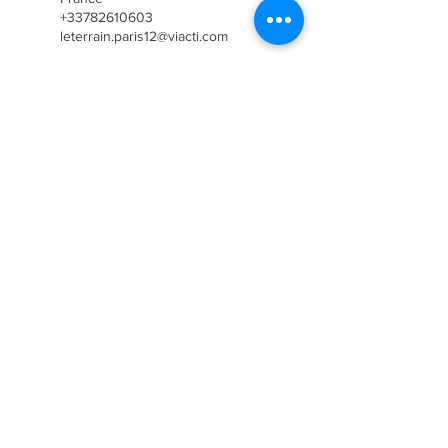
+33782610603
leterrain.paris12@viacti.com
67 Av. des Îles Mortes, 77500
Chelles, France
+33782610603
leterrain.paris12@viacti.com
Ils nous soutiennent