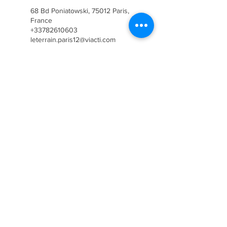
68 Bd Poniatowski, 75012 Paris,
France
+33782610603
leterrain.paris12@viacti.com
67 Av. des Îles Mortes, 77500
Chelles, France
+33782610603
leterrain.paris12@viacti.com
Ils nous soutiennent