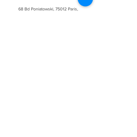
68 Bd Poniatowski, 75012 Paris,
France
+33782610603
leterrain.paris12@viacti.com
67 Av. des Îles Mortes, 77500
Chelles, France
+33782610603
leterrain.paris12@viacti.com
Place Félix Éboué, Place Félix
Éboué, Paris, France
+33782610603
leterrain.paris12@viacti.com