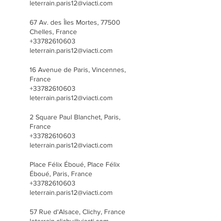
leterrain.paris12@viacti.com
67 Av. des Îles Mortes, 77500
Chelles, France
+33782610603
leterrain.paris12@viacti.com
16 Avenue de Paris, Vincennes,
France
+33782610603
leterrain.paris12@viacti.com
2 Square Paul Blanchet, Paris,
France
+33782610603
leterrain.paris12@viacti.com
Place Félix Éboué, Place Félix
Éboué, Paris, France
+33782610603
leterrain.paris12@viacti.com
57 Rue d'Alsace, Clichy, France