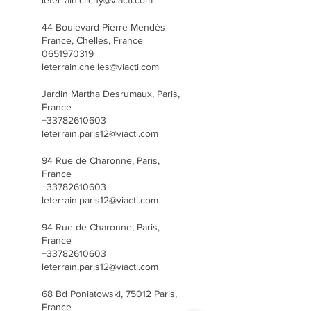
leterrain.clichy@viacti.com
44 Boulevard Pierre Mendès-
France, Chelles, France
0651970319
leterrain.chelles@viacti.com
Jardin Martha Desrumaux, Paris,
France
+33782610603
leterrain.paris12@viacti.com
94 Rue de Charonne, Paris,
France
+33782610603
leterrain.paris12@viacti.com
94 Rue de Charonne, Paris,
France
+33782610603
leterrain.paris12@viacti.com
68 Bd Poniatowski, 75012 Paris,
France