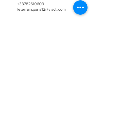
+33782610603
leterrain.paris12@viacti.com
73 Rue Curial, 75019 Paris,
France
+33782610603
contact@viacti.com
Palais de la Femme, Rue de
Charonne, Paris, France
+33782610603
leterrain.paris12@viacti.com
Palais de la Femme, Rue de
Charonne, Paris, France
+33782610603
leterrain.paris12@viacti.com