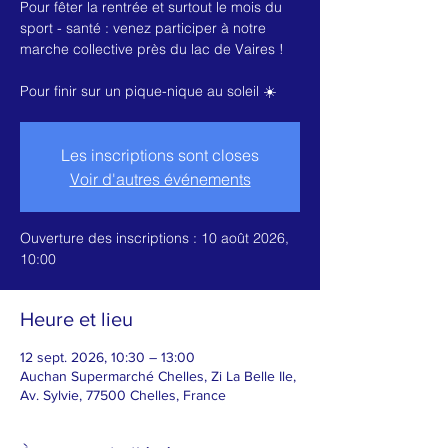
Pour fêter la rentrée et surtout le mois du
sport - santé : venez participer à notre
marche collective près du lac de Vaires !
Pour finir sur un pique-nique au soleil ☀️
Les inscriptions sont closes
Voir d'autres événements
Ouverture des inscriptions : 10 août 2026,
10:00
Heure et lieu
12 sept. 2026, 10:30 – 13:00
Auchan Supermarché Chelles, Zi La Belle Ile,
Av. Sylvie, 77500 Chelles, France